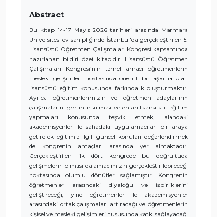
Abstract
Bu kitap 14-17 Mayıs 2026 tarihleri arasında Marmara
Üniversitesi ev sahipliğinde İstanbul'da gerçekleştirilen 5.
Lisansüstü Öğretmen Çalışmaları Kongresi kapsamında
hazırlanan bildiri özet kitabıdır. Lisansüstü Öğretmen
Çalışmaları Kongresi’nin temel amacı öğretmenlerin
mesleki gelişimleri noktasında önemli bir aşama olan
lisansüstü eğitim konusunda farkındalık oluşturmaktır.
Ayrıca öğretmenlerimizin ve öğretmen adaylarının
çalışmalarını görünür kılmak ve onları lisansüstü eğitim
yapmaları konusunda teşvik etmek, alandaki
akademisyenler ile sahadaki uygulamacıları bir araya
getirerek eğitimle ilgili güncel konuları değerlendirmek
de kongrenin amaçları arasında yer almaktadır.
Gerçekleştirilen ilk dört kongrede bu doğrultuda
gelişmelerin olması da amacımızın gerçekleştirilebileceği
noktasında olumlu dönütler sağlamıştır. Kongrenin
öğretmenler arasındaki diyaloğu ve işbirliklerini
geliştireceği, yine öğretmenler ile akademisyenler
arasındaki ortak çalışmaları artıracağı ve öğretmenlerin
kişisel ve mesleki gelişimleri hususunda katkı sağlayacağı