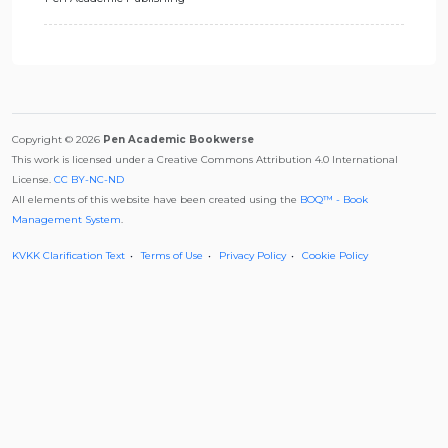
Copyright © 2026
Pen Academic Bookwerse
This work is licensed under a Creative Commons Attribution 4.0 International
License.
CC BY-NC-ND
All elements of this website have been created using the
BOQ™ - Book
Management System
.
KVKK Clarification Text
Terms of Use
Privacy Policy
Cookie Policy