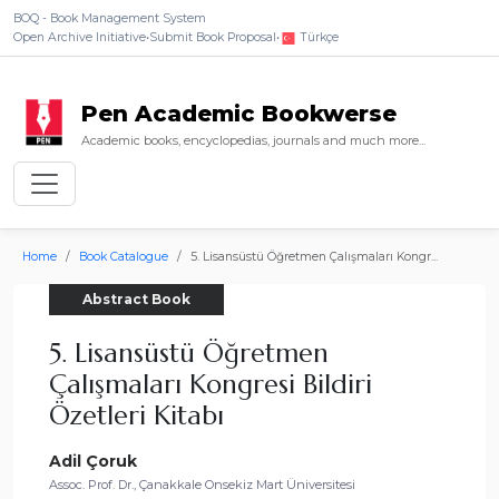
BOQ - Book Management System
Open Archive Initiative
•
Submit Book Proposal
•
Türkçe
Pen Academic Bookwerse
Academic books, encyclopedias, journals and much more...
Home
Book Catalogue
5. Lisansüstü Öğretmen Çalışmaları Kongr...
Abstract Book
5. Lisansüstü Öğretmen
Çalışmaları Kongresi Bildiri
Özetleri Kitabı
Adil Çoruk
Assoc. Prof. Dr., Çanakkale Onsekiz Mart Üniversitesi